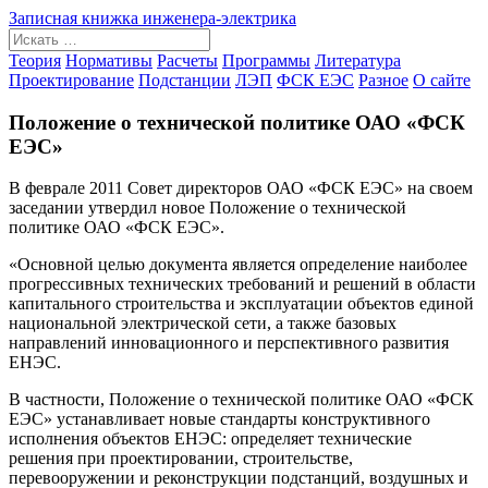
Skip
Записная книжка инженера-электрика
to
content
Теория
Нормативы
Расчеты
Программы
Литература
Проектирование
Подстанции
ЛЭП
ФСК ЕЭС
Разное
О сайте
Положение о технической политике ОАО «ФСК
ЕЭС»
В феврале 2011 Совет директоров ОАО «ФСК ЕЭС» на своем
заседании утвердил новое Положение о технической
политике ОАО «ФСК ЕЭС».
«Основной целью документа является определение наиболее
прогрессивных технических требований и решений в области
капитального строительства и эксплуатации объектов единой
национальной электрической сети, а также базовых
направлений инновационного и перспективного развития
ЕНЭС.
В частности, Положение о технической политике ОАО «ФСК
ЕЭС» устанавливает новые стандарты конструктивного
исполнения объектов ЕНЭС: определяет технические
решения при проектировании, строительстве,
перевооружении и реконструкции подстанций, воздушных и