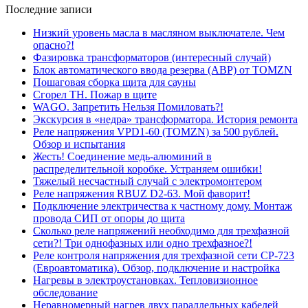
Последние записи
Низкий уровень масла в масляном выключателе. Чем
опасно?!
Фазировка трансформаторов (интересный случай)
Блок автоматического ввода резерва (АВР) от TOMZN
Пошаговая сборка щита для сауны
Сгорел ТН. Пожар в щите
WAGO. Запретить Нельзя Помиловать?!
Экскурсия в «недра» трансформатора. История ремонта
Реле напряжения VPD1-60 (TOMZN) за 500 рублей.
Обзор и испытания
Жесть! Соединение медь-алюминий в
распределительной коробке. Устраняем ошибки!
Тяжелый несчастный случай с электромонтером
Реле напряжения RBUZ D2-63. Мой фаворит!
Подключение электричества к частному дому. Монтаж
провода СИП от опоры до щита
Сколько реле напряжений необходимо для трехфазной
сети?! Три однофазных или одно трехфазное?!
Реле контроля напряжения для трехфазной сети СР-723
(Евроавтоматика). Обзор, подключение и настройка
Нагревы в электроустановках. Тепловизионное
обследование
Неравномерный нагрев двух параллельных кабелей