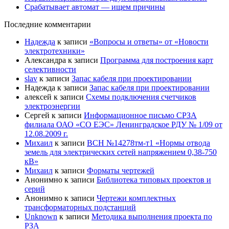
Срабатывает автомат — ищем причины
Последние комментарии
Надежда
к записи
«Вопросы и ответы» от «Новости
электротехники»
Александра
к записи
Программа для построения карт
селективности
slav
к записи
Запас кабеля при проектировании
Надежда
к записи
Запас кабеля при проектировании
алексей
к записи
Схемы подключения счетчиков
электроэнергии
Сергей
к записи
Информационное письмо СРЗА
филиала ОАО «СО ЕЭС» Ленинградское РДУ № 1/09 от
12.08.2009 г.
Михаил
к записи
ВСН №14278тм-т1 «Нормы отвода
земель для электрических сетей напряжением 0,38-750
кВ»
Михаил
к записи
Форматы чертежей
Анонимно
к записи
Библиотека типовых проектов и
серий
Анонимно
к записи
Чертежи комплектных
трансформаторных подстанций
Unknown
к записи
Методика выполнения проекта по
РЗА