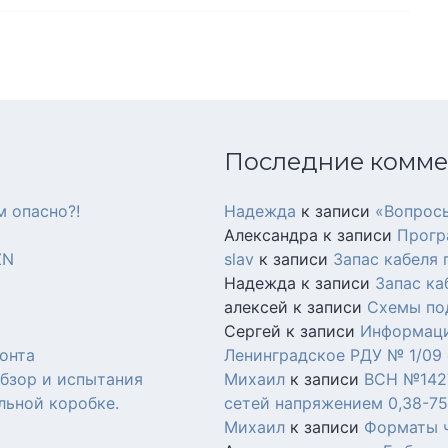
Последние комм
м опасно?!
Надежда
к записи
«Вопросы
Александра
к записи
Прогр
ZN
slav
к записи
Запас кабеля
Надежда
к записи
Запас ка
алексей
к записи
Схемы по
Сергей
к записи
Информаци
онта
Ленинградское РДУ № 1/09 о
Обзор и испытания
Михаил
к записи
ВСН №1427
льной коробке.
сетей напряжением 0,38-75
Михаил
к записи
Форматы 