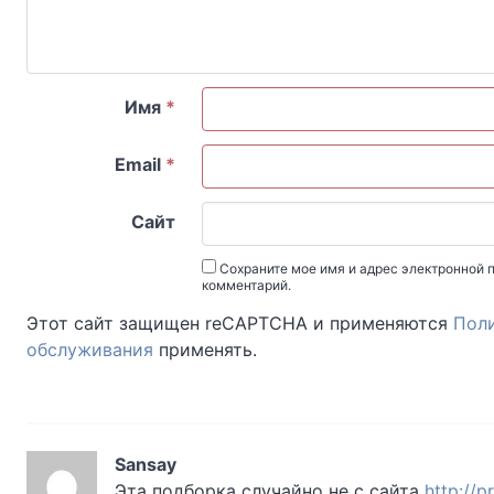
Имя
*
Email
*
Сайт
Сохраните мое имя и адрес электронной п
комментарий.
Этот сайт защищен reCAPTCHA и применяются
Пол
обслуживания
применять.
Sansay
Эта подборка случайно не с сайта
http://p