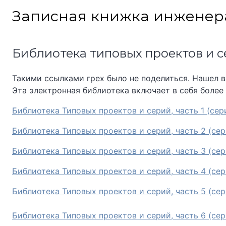
Skip
Записная книжка инженер
to
content
Библиотека типовых проектов и 
Такими ссылками грех было не поделиться. Нашел в
Эта электронная библиотека включает в себя более
Библиотека Типовых проектов и серий, часть 1 (сер
Библиотека Типовых проектов и серий, часть 2 (сер
Библиотека Типовых проектов и серий, часть 3 (сер
Библиотека Типовых проектов и серий, часть 4 (сери
Библиотека Типовых проектов и серий, часть 5 (сер
Библиотека Типовых проектов и серий, часть 6 (сери