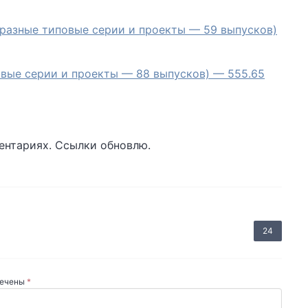
(разные типовые серии и проекты — 59 выпусков)
овые серии и проекты — 88 выпусков) — 555.65
ентариях. Ссылки обновлю.
24
мечены
*