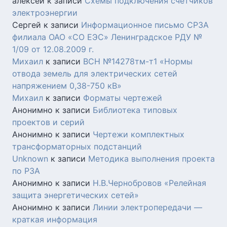
алексей
к записи
Схемы подключения счетчиков
электроэнергии
Сергей
к записи
Информационное письмо СРЗА
филиала ОАО «СО ЕЭС» Ленинградское РДУ №
1/09 от 12.08.2009 г.
Михаил
к записи
ВСН №14278тм-т1 «Нормы
отвода земель для электрических сетей
напряжением 0,38-750 кВ»
Михаил
к записи
Форматы чертежей
Анонимно
к записи
Библиотека типовых
проектов и серий
Анонимно
к записи
Чертежи комплектных
трансформаторных подстанций
Unknown
к записи
Методика выполнения проекта
по РЗА
Анонимно
к записи
Н.В.Чернобровов «Релейная
защита энергетических сетей»
Анонимно
к записи
Линии электропередачи —
краткая информация