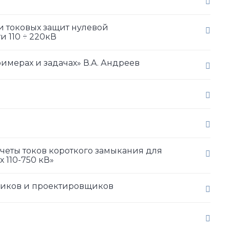
и токовых защит нулевой
 110 ÷ 220кВ
имерах и задачах» В.А. Андреев
четы токов короткого замыкания для
 110-750 кВ»
триков и проектировщиков