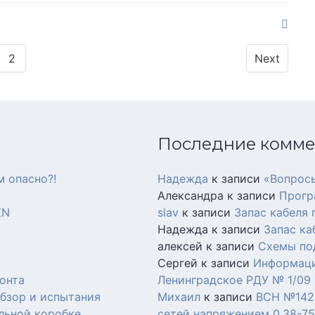
2
Next
Последние комм
м опасно?!
Надежда
к записи
«Вопросы
Александра
к записи
Прогр
ZN
slav
к записи
Запас кабеля
Надежда
к записи
Запас ка
алексей
к записи
Схемы по
Сергей
к записи
Информаци
онта
Ленинградское РДУ № 1/09 о
Обзор и испытания
Михаил
к записи
ВСН №1427
льной коробке.
сетей напряжением 0,38-75