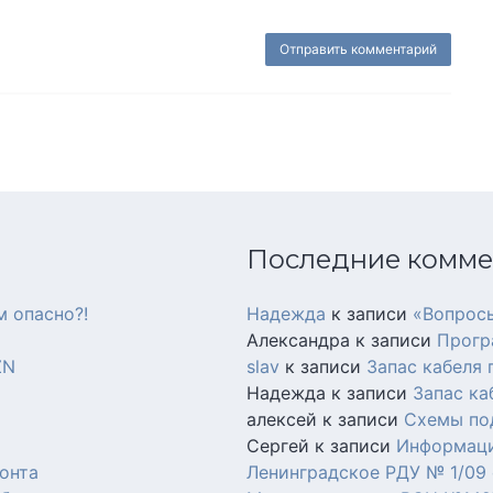
Последние комм
м опасно?!
Надежда
к записи
«Вопросы
Александра
к записи
Прогр
ZN
slav
к записи
Запас кабеля
Надежда
к записи
Запас ка
алексей
к записи
Схемы по
Сергей
к записи
Информаци
онта
Ленинградское РДУ № 1/09 о